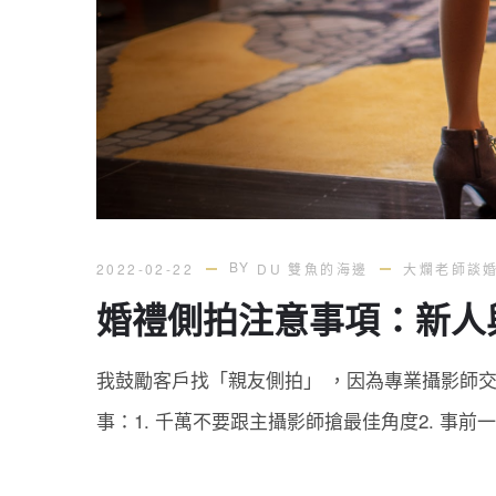
BY
2022-02-22
DU 雙魚的海邊
大爛老師談
婚禮側拍注意事項：新人
我鼓勵客戶找「親友側拍」 ，因為專業攝影師
事：1. 千萬不要跟主攝影師搶最佳角度2. 事