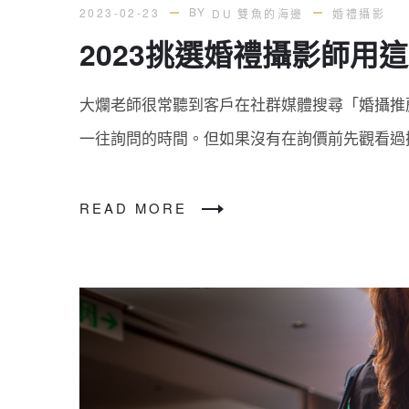
BY
2023-02-23
DU 雙魚的海邊
婚禮攝影
2023挑選婚禮攝影師
大爛老師很常聽到客戶在社群媒體搜尋「婚攝推
一往詢問的時間。但如果沒有在詢價前先觀看過
READ MORE