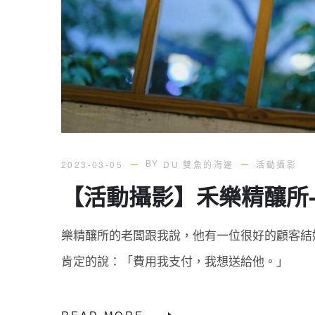
BY
2023-03-05
DU 雙魚的海邊
活動攝影
【活動攝影】禾樂精釀所-Aft
樂精釀所的老闆跟我說，他有一位很好的顧客結婚了
肯定的說：「費用我支付，我想送給他。」
READ MORE