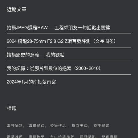
近期文章
拍攝JPEG還是RAW──工程師朋友一句話點出關鍵
2024 騰龍28-75mm F2.8 G2 Z環首發評測（文長圖多）
讀攝影史的意義──我的觀點
我的記憶：從膠片到數位的過渡（2000~2010）
2024年1月的南投紫南宮
標籤
婚禮攝影
婚禮紀錄
婚攝作品
攝影美學
婚禮紀實
婚攝推薦
攝影教學
台中婚攝推薦
活動攝影
紀實攝影