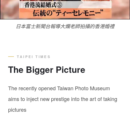
日本富士新聞台報導大爛老師拍攝的香港婚禮
TAIPEI TIMES
The Bigger Picture
The recently opened Taiwan Photo Museum
aims to inject new prestige into the art of taking
pictures