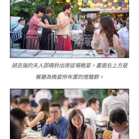
胡志強的夫人邵曉鈴出席這場晚宴。畫面右上方是
餐廳為晚宴所布置的燈籠群。