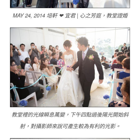
MAY 24, 2014 培軒 ❤ 宜君 | 心之芳庭，教堂證婚
教堂裡的光線瞬息萬變，下午四點過後陽光開始斜
射，對攝影師來說可產生較為有利的光影。