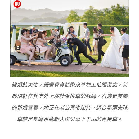
證婚結束後，語彙貴賓都跑來草地上拍照留念，新
郎培軒在教堂外上演壯漢推車的戲碼，右邊是美麗
的新娘宜君，她正在老公背後加持。這台高爾夫球
車就是餐廳乘載新人與父母上下山的專用車。