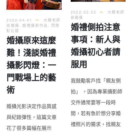
2022-02-22
大爛老師
談婚攝
2022-04-01
大爛老師
婚禮側拍注意
,
,
談婚攝
婚禮攝影作品
閃燈
對比圖
事項：新人與
婚攝原來這麼
婚攝初心者請
難！淺談婚禮
服用
攝影閃燈：一
門戰場上的藝
我鼓勵客戶找「親友側
術
拍」 ，因為專業攝影師
交件通常要等一段時
婚攝光影決定作品質感
間，若有急於想分享婚
與紀錄彈性，這篇文章
禮照片的需求，找親友
花了很多篇幅在展示