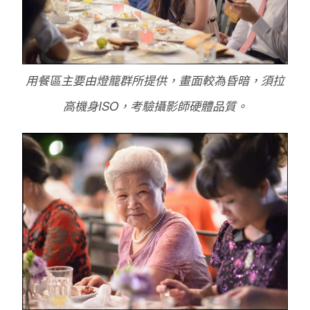
用餐區主要由燈籠群所提供，畫面較為昏暗，須拉
高機身ISO，考驗攝影師硬體品質。